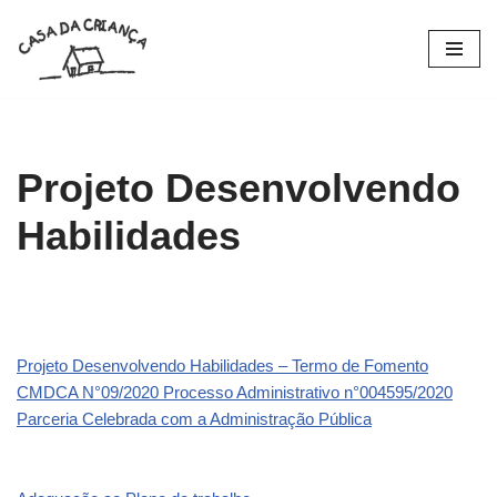
Pular
para
o
conteúdo
Projeto Desenvolvendo
Habilidades
Projeto Desenvolvendo Habilidades – Termo de Fomento
CMDCA N°09/2020 Processo Administrativo n°004595/2020
Parceria Celebrada com a Administração Pública