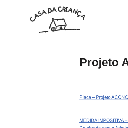
Pular
para
o
conteúdo
Projeto 
Placa – Projeto ACO
MEDIDA IMPOSITIVA – T